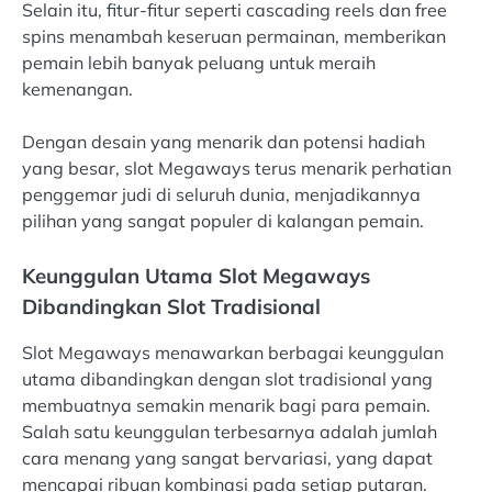
Selain itu, fitur-fitur seperti cascading reels dan free
spins menambah keseruan permainan, memberikan
pemain lebih banyak peluang untuk meraih
kemenangan.
Dengan desain yang menarik dan potensi hadiah
yang besar, slot Megaways terus menarik perhatian
penggemar judi di seluruh dunia, menjadikannya
pilihan yang sangat populer di kalangan pemain.
Keunggulan Utama Slot Megaways
Dibandingkan Slot Tradisional
Slot Megaways menawarkan berbagai keunggulan
utama dibandingkan dengan slot tradisional yang
membuatnya semakin menarik bagi para pemain.
Salah satu keunggulan terbesarnya adalah jumlah
cara menang yang sangat bervariasi, yang dapat
mencapai ribuan kombinasi pada setiap putaran.