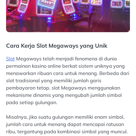
Cara Kerja Slot Megaways yang Unik
Slot
Megaways telah menjadi fenomena di dunia
permainan kasino online berkat sistem uniknya yang
menawarkan ribuan cara untuk menang. Berbeda dari
slot tradisional yang memiliki jumlah garis
pembayaran tetap, slot Megaways menggunakan
mekanisme dinamis yang mengubah jumlah simbol
pada setiap gulungan.
Misalnya, jika suatu gulungan memiliki enam simbol,
jumlah cara untuk menang dapat mencapai ratusan
ribu, tergantung pada kombinasi simbol yang muncul.