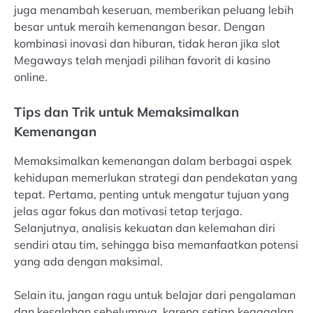
juga menambah keseruan, memberikan peluang lebih
besar untuk meraih kemenangan besar. Dengan
kombinasi inovasi dan hiburan, tidak heran jika slot
Megaways telah menjadi pilihan favorit di kasino
online.
Tips dan Trik untuk Memaksimalkan
Kemenangan
Memaksimalkan kemenangan dalam berbagai aspek
kehidupan memerlukan strategi dan pendekatan yang
tepat. Pertama, penting untuk mengatur tujuan yang
jelas agar fokus dan motivasi tetap terjaga.
Selanjutnya, analisis kekuatan dan kelemahan diri
sendiri atau tim, sehingga bisa memanfaatkan potensi
yang ada dengan maksimal.
Selain itu, jangan ragu untuk belajar dari pengalaman
dan kesalahan sebelumnya, karena setiap kegagalan