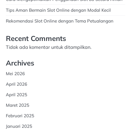
Tips Aman Bermain Slot Online dengan Modal Kecil
Rekomendasi Slot Online dengan Tema Petualangan
Recent Comments
Tidak ada komentar untuk ditampilkan.
Archives
Mei 2026
April 2026
April 2025
Maret 2025
Februari 2025
Januari 2025