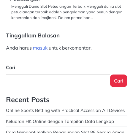
Menggali Dunia Slot Petualangan Terbaik Menggali dunia slot
petualangan terbaik adalah pengalaman yang penuh dengan
keberanian dan imajinasi. Dalam permainan…
Tinggalkan Balasan
Anda harus
masuk
untuk berkomentar.
Cari
Cari
Recent Posts
Online Sports Betting with Practical Access on All Devices
Keluaran HK Online dengan Tampilan Data Lengkap
Cara Mengoptimalkan Penggunaan Slot 88 Secara Aman