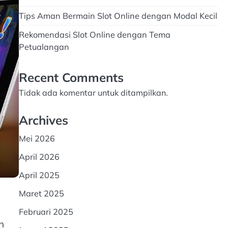
Tips Aman Bermain Slot Online dengan Modal Kecil
Rekomendasi Slot Online dengan Tema
Petualangan
Recent Comments
Tidak ada komentar untuk ditampilkan.
Archives
Mei 2026
April 2026
April 2025
Maret 2025
Februari 2025
n