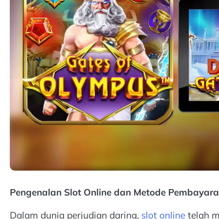
Pengenalan Slot Online dan Metode Pembayara
Dalam dunia perjudian daring,
slot online
telah m