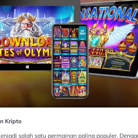
n Kripto
enjadi salah satu permainan paling populer. Denga