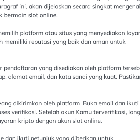
agraf ini, akan dijelaskan secara singkat mengena
bermain slot online.
memilih platform atau situs yang menyediakan laya
ih memiliki reputasi yang baik dan aman untuk
r pendaftaran yang disediakan oleh platform terseb
ap, alamat email, dan kata sandi yang kuat. Pastika
yang dikirimkan oleh platform. Buka email dan ikuti
ses verifikasi. Setelah akun Kamu terverifikasi, lan
ran kripto dengan akun slot online.
ne dan ikuti petunjuk yang diberikan untuk