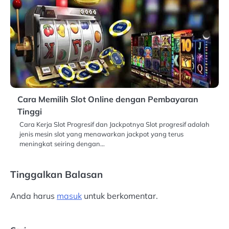
Cara Memilih Slot Online dengan Pembayaran
Tinggi
Cara Kerja Slot Progresif dan Jackpotnya Slot progresif adalah
jenis mesin slot yang menawarkan jackpot yang terus
meningkat seiring dengan…
Tinggalkan Balasan
Anda harus
masuk
untuk berkomentar.