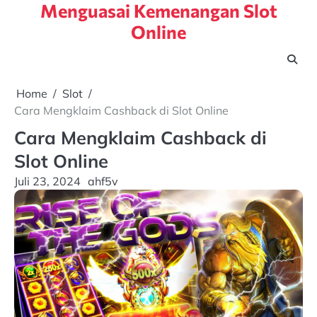
Menguasai Kemenangan Slot
Skip
to
Online
content
Home
Slot
Cara Mengklaim Cashback di Slot Online
Cara Mengklaim Cashback di
Slot Online
Juli 23, 2024
ahf5v