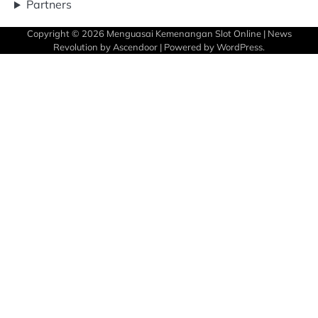
Partners
Copyright © 2026
Menguasai Kemenangan Slot Online
| News
Revolution by
Ascendoor
| Powered by
WordPress
.