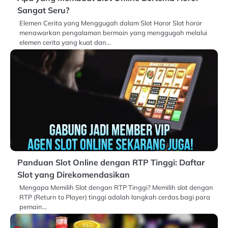
Sangat Seru?
Elemen Cerita yang Menggugah dalam Slot Horor Slot horor
menawarkan pengalaman bermain yang menggugah melalui
elemen cerita yang kuat dan…
Panduan Slot Online dengan RTP Tinggi: Daftar
Slot yang Direkomendasikan
Mengapa Memilih Slot dengan RTP Tinggi? Memilih slot dengan
RTP (Return to Player) tinggi adalah langkah cerdas bagi para
pemain…